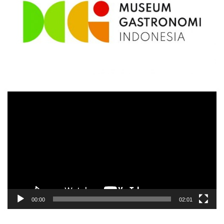
Video
Player
00:00
02:01