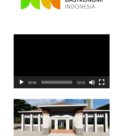
Video
Player
00:00
02:01