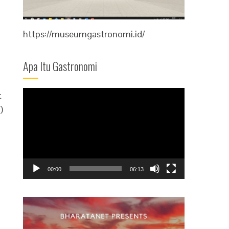
https://museumgastronomi.id/
Apa Itu Gastronomi
Video
t
Player
)
00:00
06:13