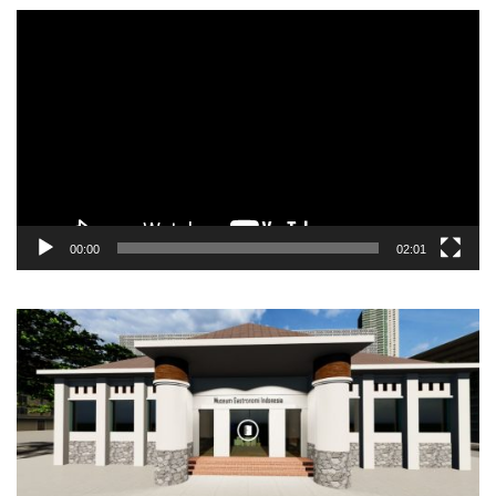
Video
Player
00:00
02:01