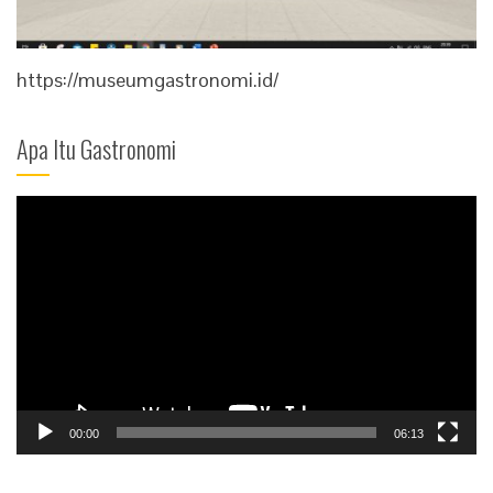
https://museumgastronomi.id/
Apa Itu Gastronomi
Video
Player
00:00
06:13