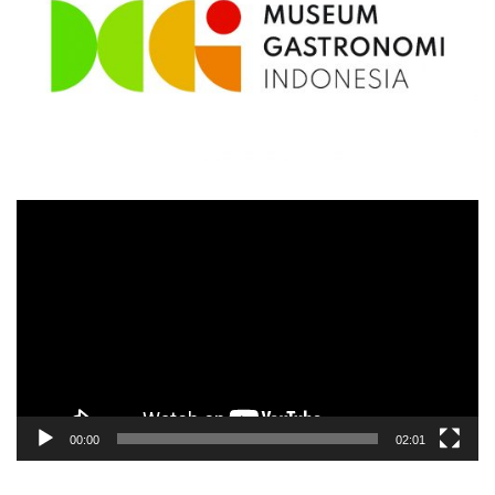
Video
Player
00:00
02:01