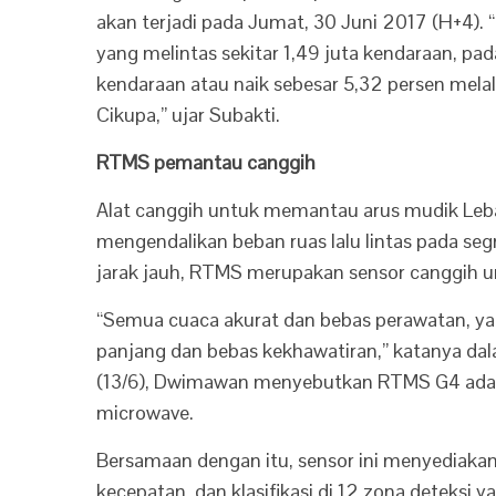
akan terjadi pada Jumat, 30 Juni 2017 (H+4). “
yang melintas sekitar 1,49 juta kendaraan, pad
kendaraan atau naik sebesar 5,32 persen mel
Cikupa,” ujar Subakti.
RTMS pemantau canggih
Alat canggih untuk memantau arus mudik Le
mengendalikan beban ruas lalu lintas pada se
jarak jauh, RTMS merupakan sensor canggih unt
“Semua cuaca akurat dan bebas perawatan, ya
panjang dan bebas kekhawatiran,” katanya dal
(13/6), Dwimawan menyebutkan RTMS G4 adalah 
microwave.
Bersamaan dengan itu, sensor ini menyediakan 
kecepatan, dan klasifikasi di 12 zona deteksi 