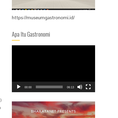
https://museumgastronomi.id/
Apa Itu Gastronomi
-
Video
Player
00:00
06:13
)
n