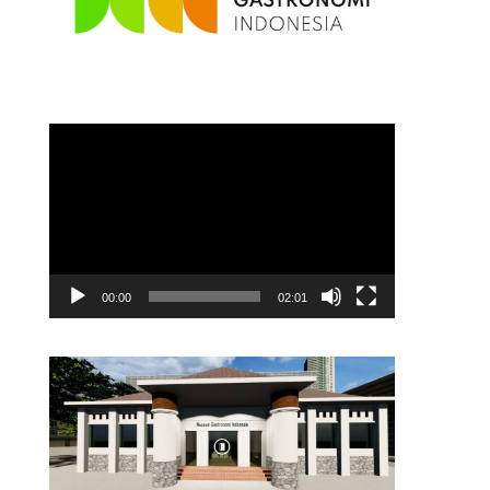
Video
Player
00:00
02:01