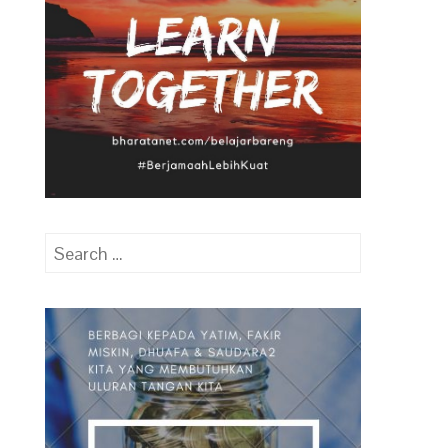
g
Search
for: