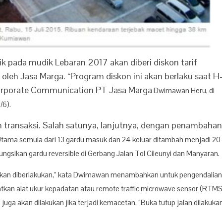
 pada mudik Lebaran 2017 akan diberi diskon tarif
 oleh Jasa Marga. “Program diskon ini akan berlaku saat H
Corporate Communication PT Jasa Marga
Dwimawan Heru, di
/6).
 transaksi. Salah satunya, lanjutnya, dengan penambahan
Utama semula dari 13 gardu masuk dan 24 keluar ditambah menjadi 20
gsikan gardu reversible di Gerbang Jalan Tol Cileunyi dan Manyaran.
n akan diberlakukan,” kata Dwimawan menambahkan unt
uk pengendalian
patkan alat ukur kepadatan atau remote traffic microwave sensor (RTMS
 juga akan dilakukan jika terjadi kemacetan. “Buka tutup jalan dilakuka