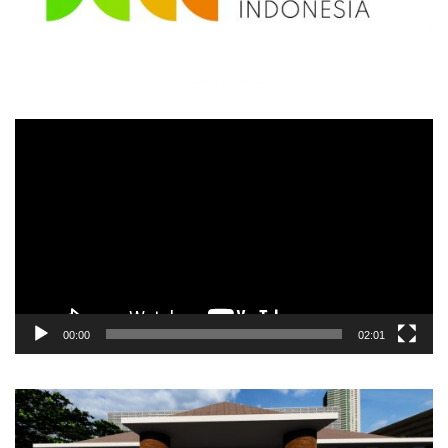
Video
Player
00:00
02:01