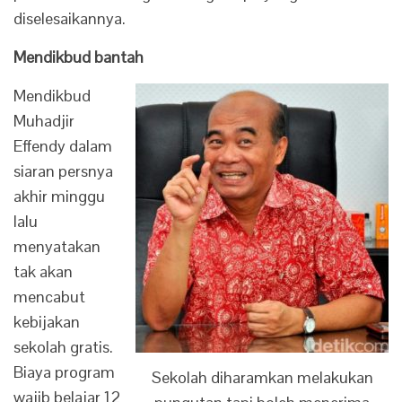
diselesaikannya.
Mendikbud bantah
Mendikbud
Muhadjir
Effendy dalam
siaran persnya
akhir minggu
lalu
menyatakan
tak akan
mencabut
kebijakan
sekolah gratis.
Biaya program
Sekolah diharamkan melakukan
wajib belajar 12