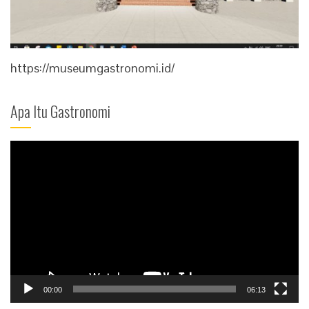
https://museumgastronomi.id/
Apa Itu Gastronomi
Video
Player
00:00
06:13