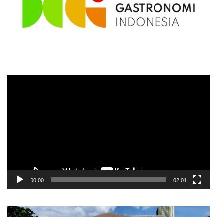
Video
Player
00:00
02:01