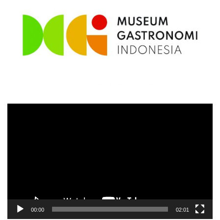
Video
Player
00:00
02:01