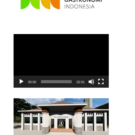
.
Video
Player
00:00
02:01