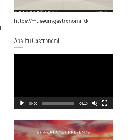
https://museumgastronomi.id/
i
Apa Itu Gastronomi
Video
Player
00:00
06:13