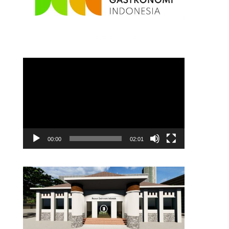
Video
Player
00:00
02:01