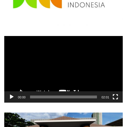
Video
Player
00:00
02:01