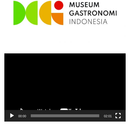
Video
Player
00:00
02:01