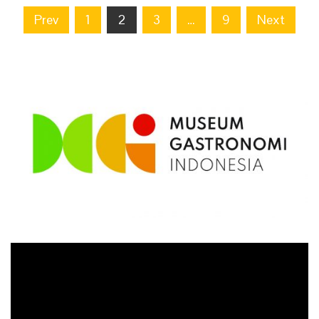
Posts
Prev
1
2
3
…
9
Next
navigation
Video
Player